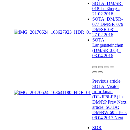
SOTA: DM/SR-
018 Leißberg -
21.02.2016
SOTA: DM/SR-
077 DM/SR-079
DM/SR-081 -
27.02.2016
SOTA:
Langensteinchen
(DM/SR-075) -
03.04.2016
Previous article:
SOTA: Visitor
from Japan
(DL/JF8LPB) in
DM/RP
Prev
Next
article: SOTA:
DM/BW-695 Teck
06.04.2017
Next
SDR