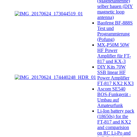
(Magnetantenne)
selber bauen (DIY
magnetic loop
antenna)
Baofeng BF-888S
Test und
Programmierung
(Pofung)
MX-P50M 50W
HF Power
Amplifier für FT-
817 und KX-3
DIY Kits 70W
SSB linear HF
Power Amplifier
FT-817 KX2 KX3
Ascom SE540
BOS-Funkgerät -
Umbau auf
Amateurfunk
Li-Ion battery pack
(18650s) for the
FT-817 and KX2
and comparision
on RC Li-Po and