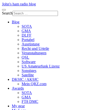
John's ham radio blog
Search
Blog
SOTA
GMA
DLFF
Portabel
Ausrüstung
Recht und Urteile
Veranstaltungen
QSL
Software
US Amateurfunk Lizenz
Sonstiges
Satellite
DK9JC / AK9JC
Mein QRZ.com
Awards
SOTA
GMA
FT8 DMC
My gear