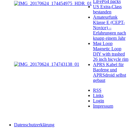
LiFePo4 packs
US Extra-Class
bestanden
Amateurfunk
Klasse E (CEPT-
Novice) –
Erfahrungen nach
knapp einem Jahr
Mag Loop
Magnetic Loop
DIY with trashed
26 inch bicycle rim
APRS Kabel für
Baofeng und
APRSdroid selbst
gebaut
RSS
Links
Login
Impressum
Datenschutzerklärung