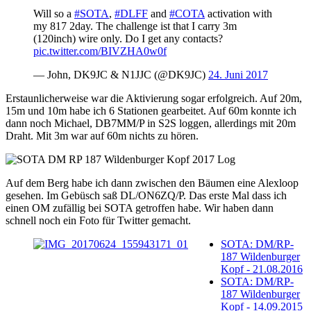
Will so a
#SOTA
,
#DLFF
and
#COTA
activation with
my 817 2day. The challenge ist that I carry 3m
(120inch) wire only. Do I get any contacts?
pic.twitter.com/BIVZHA0w0f
— John, DK9JC & N1JJC (@DK9JC)
24. Juni 2017
Erstaunlicherweise war die Aktivierung sogar erfolgreich. Auf 20m,
15m und 10m habe ich 6 Stationen gearbeitet. Auf 60m konnte ich
dann noch Michael, DB7MM/P in S2S loggen, allerdings mit 20m
Draht. Mit 3m war auf 60m nichts zu hören.
Auf dem Berg habe ich dann zwischen den Bäumen eine Alexloop
gesehen. Im Gebüsch saß DL/ON6ZQ/P. Das erste Mal dass ich
einen OM zufällig bei SOTA getroffen habe. Wir haben dann
schnell noch ein Foto für Twitter gemacht.
SOTA: DM/RP-
187 Wildenburger
Kopf - 21.08.2016
SOTA: DM/RP-
187 Wildenburger
Kopf - 14.09.2015