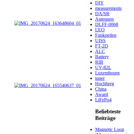
DIY
measurements
DA/SR
Antennen
DLFF-0068
LEO
Funkpeilen
UISS
FT-2D
ALC
Battery
RIB
UV-82L
Luxembourg
tuner
Hochberg
China
Award
LiFePo4
Beliebteste
Beiträge
Magnetic Loop