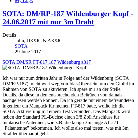
My Logs
SOTA: DM/RP-187 Wildenburger Kopf -
24.06.2017 mit nur 3m Draht
Details
John, DK9JC & AK9JC
SOTA
29 June 2017
SOTA
DM/SR
FT-817
187
Wildenburg
z817
Ich war nur zum dritten Jahr in Folge auf der Wildenburg (SOTA
DM/RP-187), nicht weit weg von Idar-Oberstein, um den Gipfel im
Rahmen von SOTA zu aktivieren. Ich spare mir an der Stelle
Details, da diese in den entsprechenden Beiträgen von damals
nachgelesen werden können. Da ich gerade mit einem befreundeten
Ingenieur ein Manpack für meinen FT-817 baue, wollte ich die
SOTA-Aktivierung mit einem Test verbinden. Das Manpack wird
neben der Standard PL-Buchse einen 3/8 Zoll Anschluss für
militärische Antennen, wie z.B. die knapp 3m lange AT-271
"Faltantenne" bekommen. Ich wollte also mal testen, was mit 3m
Strahler überhaupt geht.