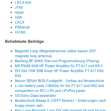
LX/LX-004
JT65
repair
USA
LX/LX
PSKdroid
UV-82L
Beliebteste Beiträge
Magnetic Loop (Magnetantenne) selber bauen (DIY
magnetic loop antenna)
Baofeng BF-888S Test und Programmierung (Pofung)
MX-P50M 50W HF Power Amplifier für FT-817 und KX-3
DIY Kits 70W SSB linear HF Power Amplifier FT-817 KX2
KX3
Ascom SE540 BOS-Funkgerät - Umbau auf Amateurfunk
Li-Ion battery pack (18650s) for the FT-817 and KX2 and
comparision on RC Li-Po and LiFePo4 packs
US Extra-Class bestanden
Amateurfunk Klasse E (CEPT-Novice) – Erfahrungen nach
knapp einem Jahr
Mag Loop Magnetic Loop DIY with trashed 26 inch bicycle