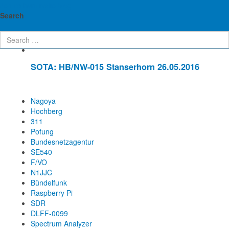
John's ham radio blog
Enter Part of Title
Display #
Search
SOTA: HB/NW-015 Stanserhorn 26.05.2016
Nagoya
Hochberg
311
Pofung
Bundesnetzagentur
SE540
F/VO
N1JJC
Bündelfunk
Raspberry Pi
SDR
DLFF-0099
Spectrum Analyzer