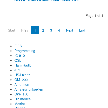
Page 1 of 4
Start
Prev
1
2
3
4
Next
End
EI/IS
Programming
IC-910
QSL
Ham Radio
JT9
US-Lizenz
GM1200
Antennen
Amateurfunkpeilen
CW-TRX
Digimodes
Mosfet