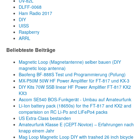
UV-82L
DLFF-0068
Ham Radio 2017
DIY
UISS
Raspberry
ARRL
Beliebteste Beiträge
Magnetic Loop (Magnetantenne) selber bauen (DIY
magnetic loop antenna)
Baofeng BF-888S Test und Programmierung (Pofung)
MX-P50M 50W HF Power Amplifier für FT-817 und KX-3
DIY Kits 70W SSB linear HF Power Amplifier FT-817 KX2
KX3
Ascom SE540 BOS-Funkgerät - Umbau auf Amateurfunk
Li-Ion battery pack (18650s) for the FT-817 and KX2 and
comparision on RC Li-Po and LiFePo4 packs
US Extra-Class bestanden
Amateurfunk Klasse E (CEPT-Novice) – Erfahrungen nach
knapp einem Jahr
Mag Loop Magnetic Loop DIY with trashed 26 inch bicycle