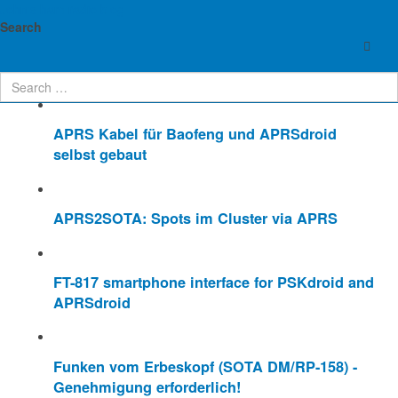
John's ham radio blog
Enter Part of Title
Display #
Search
APRS Kabel für Baofeng und APRSdroid
selbst gebaut
APRS2SOTA: Spots im Cluster via APRS
FT-817 smartphone interface for PSKdroid and
APRSdroid
Funken vom Erbeskopf (SOTA DM/RP-158) -
Genehmigung erforderlich!