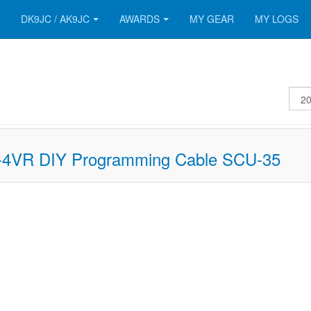
DK9JC / AK9JC
AWARDS
MY GEAR
MY LOGS
Disp
#
-4VR DIY Programming Cable SCU-35