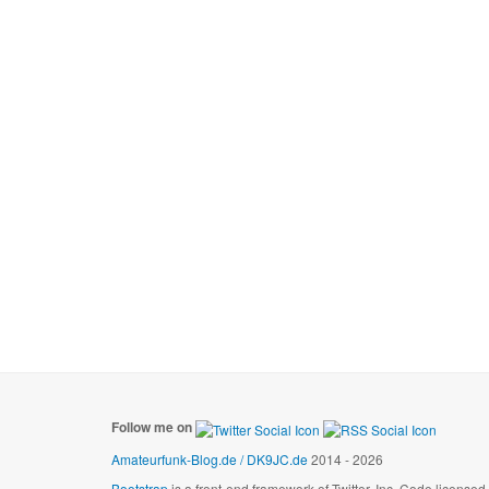
Follow me on
Amateurfunk-Blog.de / DK9JC.de
2014 - 2026
Bootstrap
is a front-end framework of Twitter, Inc. Code license