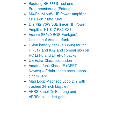
Baofeng BF-888S Test und
Programmierung (Pofung)
MX-P50M 50W HF Power Amplifier
für FT-817 und KX-3
DIY Kits 70W SSB linear HF Power
Amplifier FT-817 KX2 KX3
Ascom SE540 BOS-Funkgerät -
Umbau auf Amateurfunk
Li-Ion battery pack (18650s) for the
FT-817 and KX2 and comparision on
RC Li-Po and LiFePo4 packs
US Extra-Class bestanden
Amateurfunk Klasse E (CEPT-
Novice) – Erfahrungen nach knapp
einem Jahr
Mag Loop Magnetic Loop DIY with
trashed 26 inch bicycle rim
APRS Kabel für Baofeng und
APRSdroid selbst gebaut