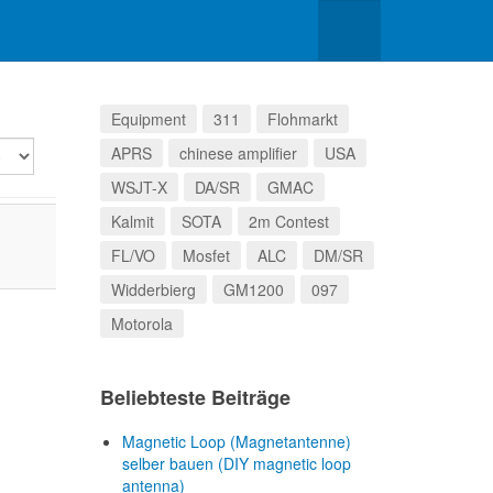
Equipment
311
Flohmarkt
lay
APRS
chinese amplifier
USA
WSJT-X
DA/SR
GMAC
Kalmit
SOTA
2m Contest
FL/VO
Mosfet
ALC
DM/SR
Widderbierg
GM1200
097
Motorola
Beliebteste Beiträge
Magnetic Loop (Magnetantenne)
selber bauen (DIY magnetic loop
antenna)