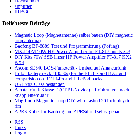
Hochsimmer
amplifier
IRF530
Beliebteste Beiträge
Magnetic Loop (Magnetantenne) selber bauen (DIY magnetic
loop antenna)
Baofeng BF-888S Test und Programmierung (Pofung)
MX-P50M 50W HF Power Amplifier für FT-817 und KX-3
DIY Kits 70W SSB linear HF Power Amplifier FT-817 KX2
KX3
Ascom SE540 BOS-Funkgerät - Umbau auf Amateurfunk
Li-Ion battery pack (18650s) for the FT-817 and KX2 and
comparision on RC Li-Po and LiFePo4 packs
US Extra-Class bestanden
Amateurfunk Klasse E (CEPT-Novice) – Erfahrungen nach
knapp einem Jahr
Mag Loop Magnetic Loop DIY with trashed 26 inch bicycle
rim
APRS Kabel für Baofeng und APRSdroid selbst gebaut
RSS
Links
Login