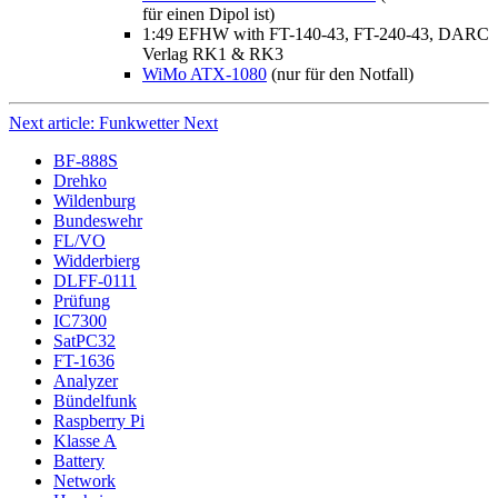
für einen Dipol ist)
1:49 EFHW with FT-140-43, FT-240-43, DARC
Verlag RK1 & RK3
WiMo ATX-1080
(nur für den Notfall)
Next article: Funkwetter
Next
BF-888S
Drehko
Wildenburg
Bundeswehr
FL/VO
Widderbierg
DLFF-0111
Prüfung
IC7300
SatPC32
FT-1636
Analyzer
Bündelfunk
Raspberry Pi
Klasse A
Battery
Network