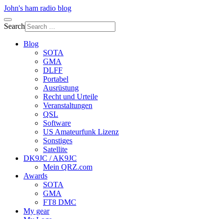
John's ham radio blog
Search
Blog
SOTA
GMA
DLFF
Portabel
Ausrüstung
Recht und Urteile
Veranstaltungen
QSL
Software
US Amateurfunk Lizenz
Sonstiges
Satellite
DK9JC / AK9JC
Mein QRZ.com
Awards
SOTA
GMA
FT8 DMC
My gear