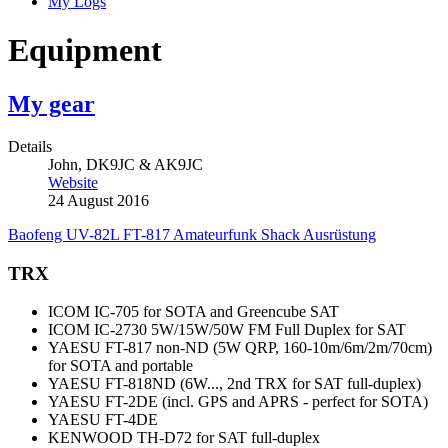
My Logs
Equipment
My gear
Details
John, DK9JC & AK9JC
Website
24 August 2016
Baofeng
UV-82L
FT-817
Amateurfunk
Shack
Ausrüstung
TRX
ICOM IC-705 for SOTA and Greencube SAT
ICOM IC-2730 5W/15W/50W FM Full Duplex for SAT
YAESU FT-817 non-ND (5W QRP, 160-10m/6m/2m/70cm)
for SOTA and portable
YAESU FT-818ND (6W..., 2nd TRX for SAT full-duplex)
YAESU FT-2DE (incl. GPS and APRS - perfect for SOTA)
YAESU FT-4DE
KENWOOD TH-D72 for SAT full-duplex