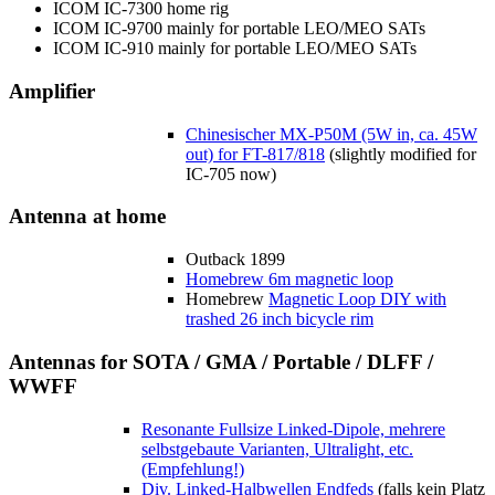
ICOM IC-7300 home rig
ICOM IC-9700 mainly for portable LEO/MEO SATs
ICOM IC-910 mainly for portable LEO/MEO SATs
Amplifier
Chinesischer MX-P50M (5W in, ca. 45W
out) for FT-817/818
(slightly modified for
IC-705 now)
Antenna at home
Outback 1899
Homebrew 6m magnetic loop
Homebrew
Magnetic Loop DIY with
trashed 26 inch bicycle rim
Antennas for SOTA / GMA / Portable / DLFF /
WWFF
Resonante Fullsize Linked-Dipole, mehrere
selbstgebaute Varianten, Ultralight, etc.
(Empfehlung!)
Div. Linked-Halbwellen Endfeds
(falls kein Platz