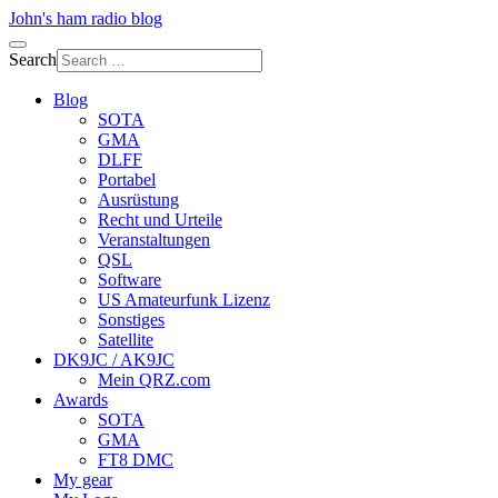
John's ham radio blog
Search
Blog
SOTA
GMA
DLFF
Portabel
Ausrüstung
Recht und Urteile
Veranstaltungen
QSL
Software
US Amateurfunk Lizenz
Sonstiges
Satellite
DK9JC / AK9JC
Mein QRZ.com
Awards
SOTA
GMA
FT8 DMC
My gear