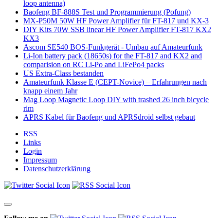
loop antenna)
Baofeng BF-888S Test und Programmierung (Pofung)
MX-P50M 50W HF Power Amplifier für FT-817 und KX-3
DIY Kits 70W SSB linear HF Power Amplifier FT-817 KX2
KX3
Ascom SE540 BOS-Funkgerät - Umbau auf Amateurfunk
Li-Ion battery pack (18650s) for the FT-817 and KX2 and
comparision on RC Li-Po and LiFePo4 packs
US Extra-Class bestanden
Amateurfunk Klasse E (CEPT-Novice) – Erfahrungen nach
knapp einem Jahr
Mag Loop Magnetic Loop DIY with trashed 26 inch bicycle
rim
APRS Kabel für Baofeng und APRSdroid selbst gebaut
RSS
Links
Login
Impressum
Datenschutzerklärung