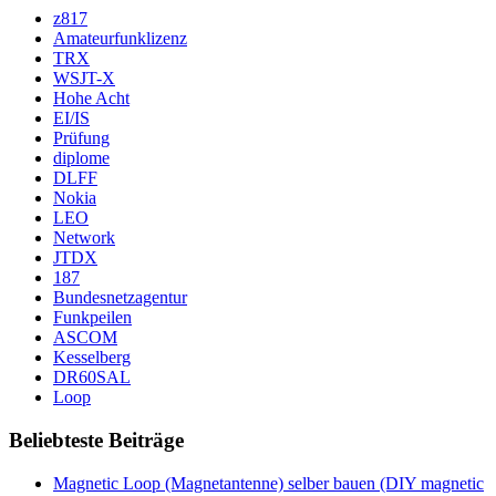
z817
Amateurfunklizenz
TRX
WSJT-X
Hohe Acht
EI/IS
Prüfung
diplome
DLFF
Nokia
LEO
Network
JTDX
187
Bundesnetzagentur
Funkpeilen
ASCOM
Kesselberg
DR60SAL
Loop
Beliebteste Beiträge
Magnetic Loop (Magnetantenne) selber bauen (DIY magnetic