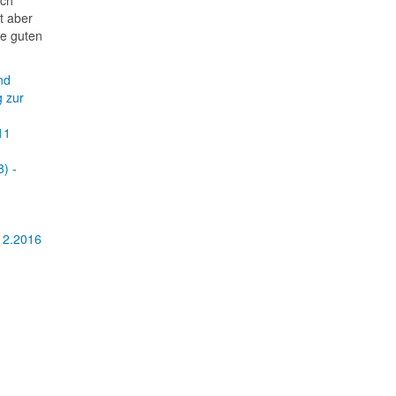
Ich
t aber
ne guten
nd
 zur
11
) -
12.2016