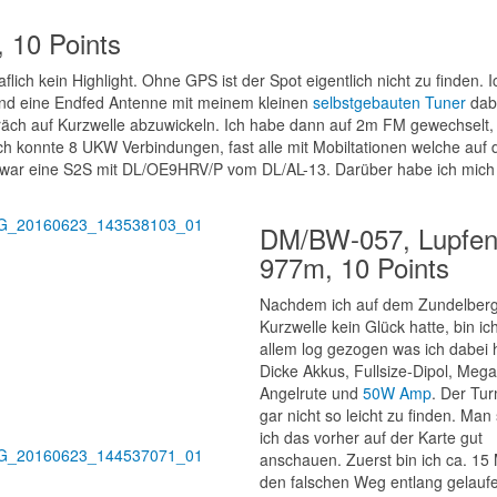
 10 Points
flich kein Highlight. Ohne GPS ist der Spot eigentlich nicht zu finden. I
 und eine Endfed Antenne mit meinem kleinen
selbstgebauten Tuner
dabe
spräch auf Kurzwelle abzuwickeln. Ich habe dann auf 2m FM gewechselt,
Ich konnte 8 UKW Verbindungen, fast alle mit Mobiltationen welche auf
 war eine S2S mit DL/OE9HRV/P vom DL/AL-13. Darüber habe ich mich
DM/BW-057, Lupfen
977m, 10 Points
Nachdem ich auf dem Zundelberg
Kurzwelle kein Glück hatte, bin ic
allem log gezogen was ich dabei h
Dicke Akkus, Fullsize-Dipol, Mega
Angelrute und
50W Amp
. Der Tu
gar nicht so leicht zu finden. Man 
ich das vorher auf der Karte gut
anschauen. Zuerst bin ich ca. 15
den falschen Weg entlang gelauf