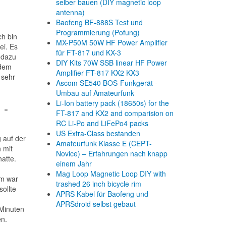
selber bauen (DIY magnetic loop
antenna)
Baofeng BF-888S Test und
Programmierung (Pofung)
ch bin
MX-P50M 50W HF Power Amplifier
i. Es
für FT-817 und KX-3
 dazu
DIY Kits 70W SSB linear HF Power
 dem
Amplifier FT-817 KX2 KX3
 sehr
Ascom SE540 BOS-Funkgerät -
Umbau auf Amateurfunk
Li-Ion battery pack (18650s) for the
 -
FT-817 and KX2 and comparision on
RC Li-Po and LiFePo4 packs
US Extra-Class bestanden
 auf der
Amateurfunk Klasse E (CEPT-
h mit
Novice) – Erfahrungen nach knapp
atte.
einem Jahr
Mag Loop Magnetic Loop DIY with
rm war
trashed 26 inch bicycle rim
sollte
APRS Kabel für Baofeng und
APRSdroid selbst gebaut
 Minuten
en.