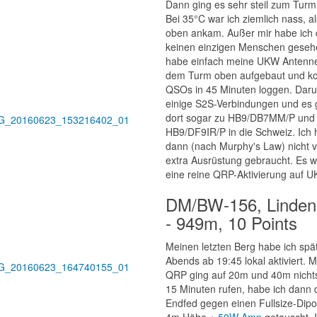
Dann ging es sehr steil zum Turm
Bei 35°C war ich ziemlich nass, al
oben ankam. Außer mir habe ich 
keinen einzigen Menschen gesehe
habe einfach meine UKW Antenne
dem Turm oben aufgebaut und k
QSOs in 45 Minuten loggen. Daru
einige S2S-Verbindungen und es 
dort sogar zu HB9/DB7MM/P und
HB9/DF9IR/P in die Schweiz. Ich
dann (nach Murphy's Law) nicht 
extra Ausrüstung gebraucht. Es w
eine reine QRP-Aktivierung auf U
DM/BW-156, Linden
- 949m, 10 Points
Meinen letzten Berg habe ich spä
Abends ab 19:45 lokal aktiviert. 
QRP ging auf 20m und 40m nicht
15 Minuten rufen, habe ich dann 
Endfed gegen einen Fullsize-Dipol