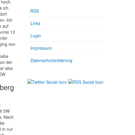
 hoch.
s ich
RSS
dort
n. Ich
Links
 auf
onnte 12
Login
nter
ging von
Impressum
 habe
Datenschutzerklärung
von der
ar also
KW.
berg
t
Mit 5W
s. Nach
die
 in nur