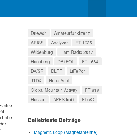
Direwolf
Amateurfunklizenz
ARISS
Analyzer
FT-1635
Wildenburg
Ham Radio 2017
Hochberg
DP1POL
FT-1634
DA/SR
DLFF
LiFePo4
JTDX
Hohe Acht
Global Mountain Activity
FT-818
Hessen
APRSdroid
FL/VO
Punkte
ählt.
n hatte
Beliebteste Beiträge
 der
g
Magnetic Loop (Magnetantenne)