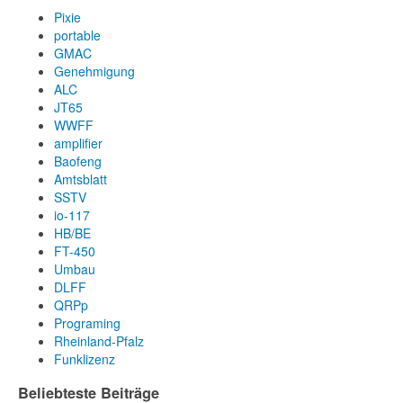
Pixie
portable
GMAC
Genehmigung
ALC
JT65
WWFF
amplifier
Baofeng
Amtsblatt
SSTV
io-117
HB/BE
FT-450
Umbau
DLFF
QRPp
Programing
Rheinland-Pfalz
Funklizenz
Beliebteste Beiträge