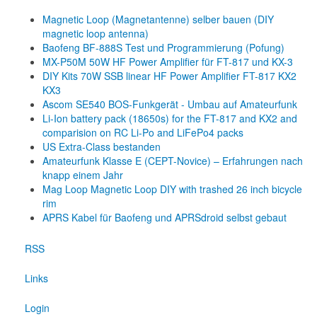
Magnetic Loop (Magnetantenne) selber bauen (DIY
magnetic loop antenna)
Baofeng BF-888S Test und Programmierung (Pofung)
MX-P50M 50W HF Power Amplifier für FT-817 und KX-3
DIY Kits 70W SSB linear HF Power Amplifier FT-817 KX2
KX3
Ascom SE540 BOS-Funkgerät - Umbau auf Amateurfunk
Li-Ion battery pack (18650s) for the FT-817 and KX2 and
comparision on RC Li-Po and LiFePo4 packs
US Extra-Class bestanden
Amateurfunk Klasse E (CEPT-Novice) – Erfahrungen nach
knapp einem Jahr
Mag Loop Magnetic Loop DIY with trashed 26 inch bicycle
rim
APRS Kabel für Baofeng und APRSdroid selbst gebaut
RSS
Links
Login