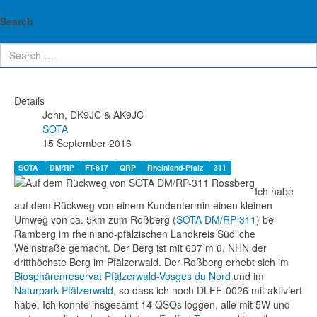
John's ham radio blog
SOTA: DM/RP-311 Rossberg -
Search
31.08.2016
Details
John, DK9JC & AK9JC
SOTA
15 September 2016
SOTA
DM/RP
FT-817
QRP
Rheinland-Pfalz
311
Ich habe
auf dem Rückweg von einem Kundentermin einen kleinen
Umweg von ca. 5km zum Roßberg (
SOTA DM/RP-311
) bei
Ramberg im rheinland-pfälzischen Landkreis Südliche
Weinstraße gemacht. Der Berg ist mit 637 m ü. NHN der
dritthöchste Berg im Pfälzerwald. Der Roßberg erhebt sich im
Biosphärenreservat Pfälzerwald-Vosges du Nord
und im
Naturpark Pfälzerwald
, so dass ich noch DLFF-0026 mit aktiviert
habe. Ich konnte insgesamt 14 QSOs loggen, alle mit 5W und