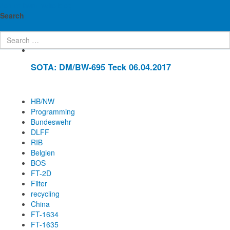
John's ham radio blog
Enter Part of Title
Display #
Search
SOTA: DM/BW-695 Teck 06.04.2017
HB/NW
Programming
Bundeswehr
DLFF
RIB
Belgien
BOS
FT-2D
Filter
recycling
China
FT-1634
FT-1635