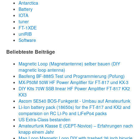
Antarctica
Battery
IOTA
tuner
FT-1XDE
uniRIB
Software
Beliebteste Beiträge
Magnetic Loop (Magnetantenne) selber bauen (DIY
magnetic loop antenna)
Baofeng BF-888S Test und Programmierung (Pofung)
MX-P50M 50W HF Power Amplifier für FT-817 und KX-3
DIY Kits 70W SSB linear HF Power Amplifier FT-817 KX2
KX3
Ascom SE540 BOS-Funkgerät - Umbau auf Amateurfunk
Li-Ion battery pack (18650s) for the FT-817 and KX2 and
comparision on RC Li-Po and LiFePo4 packs
US Extra-Class bestanden
Amateurfunk Klasse E (CEPT-Novice) – Erfahrungen nach
knapp einem Jahr
Mag Loop Magnetic Loop DIY with trashed 26 inch bicycle