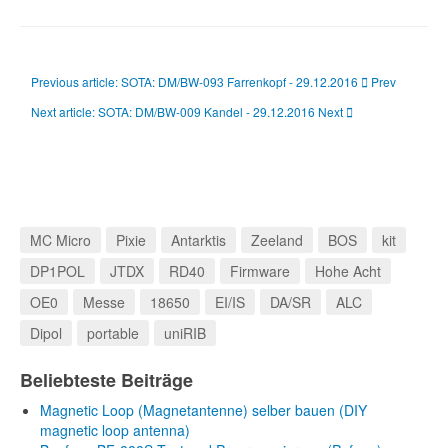
Previous article: SOTA: DM/BW-093 Farrenkopf - 29.12.2016
Prev
Next article: SOTA: DM/BW-009 Kandel - 29.12.2016
Next
MC Micro
Pixie
Antarktis
Zeeland
BOS
kit
DP1POL
JTDX
RD40
Firmware
Hohe Acht
OE0
Messe
18650
EI/IS
DA/SR
ALC
Dipol
portable
uniRIB
Beliebteste Beiträge
Magnetic Loop (Magnetantenne) selber bauen (DIY
magnetic loop antenna)