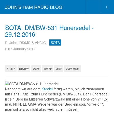
JOHN'S HAM RADIO BLOG
SOTA: DM/BW-531 Hünersedel -
29.12.2016
John, DK9JC & AK9JC
SOTA
07 January 2017
FT-817
DM/BW
DLFF
WWFF
QRP
DLFF-0124
Nachdem wir auf dem
Kandel
fertig waren, bin ich zusammen
mit Hans, PB2T zum Hünersedel (DM/BW-531). Der Hünersedel
ist ein Berg im Mittleren Schwarzwald mit einer Höhe von 744,5
m ü. NHN. Lt. GMA-Website war der Berg ein sog. "drive-on",
man sollte also nicht allzu weit laufen müssen.