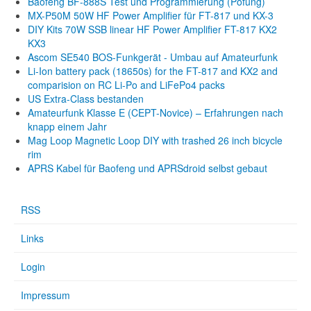
Baofeng BF-888S Test und Programmierung (Pofung)
MX-P50M 50W HF Power Amplifier für FT-817 und KX-3
DIY Kits 70W SSB linear HF Power Amplifier FT-817 KX2
KX3
Ascom SE540 BOS-Funkgerät - Umbau auf Amateurfunk
Li-Ion battery pack (18650s) for the FT-817 and KX2 and
comparision on RC Li-Po and LiFePo4 packs
US Extra-Class bestanden
Amateurfunk Klasse E (CEPT-Novice) – Erfahrungen nach
knapp einem Jahr
Mag Loop Magnetic Loop DIY with trashed 26 inch bicycle
rim
APRS Kabel für Baofeng und APRSdroid selbst gebaut
RSS
Links
Login
Impressum