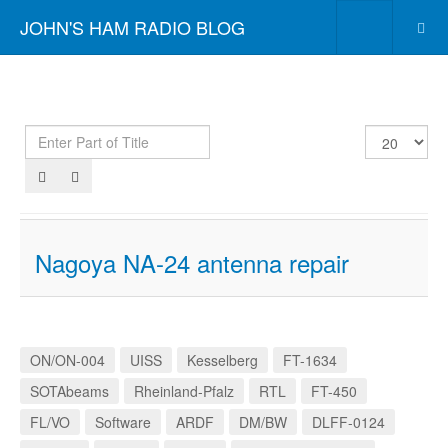
JOHN'S HAM RADIO BLOG
Enter
Display
Part
#
of
Title
Nagoya NA-24 antenna repair
ON/ON-004
UISS
Kesselberg
FT-1634
SOTAbeams
Rheinland-Pfalz
RTL
FT-450
FL/VO
Software
ARDF
DM/BW
DLFF-0124