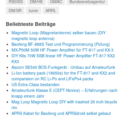
RS0ISS
DM/HE
GMAC
Bundesnetzagentur
DM/SR
tuner
ARRL
Beliebteste Beiträge
Magnetic Loop (Magnetantenne) selber bauen (DIY
magnetic loop antenna)
Baofeng BF-888S Test und Programmierung (Pofung)
MX-P50M 50W HF Power Amplifier für FT-817 und KX-3
DIY Kits 70W SSB linear HF Power Amplifier FT-817 KX2
KX3
Ascom SE540 BOS-Funkgerät - Umbau auf Amateurfunk
Li-Ion battery pack (18650s) for the FT-817 and KX2 and
comparision on RC Li-Po and LiFePo4 packs
US Extra-Class bestanden
Amateurfunk Klasse E (CEPT-Novice) – Erfahrungen nach
knapp einem Jahr
Mag Loop Magnetic Loop DIY with trashed 26 inch bicycle
rim
APRS Kabel für Baofeng und APRSdroid selbst gebaut