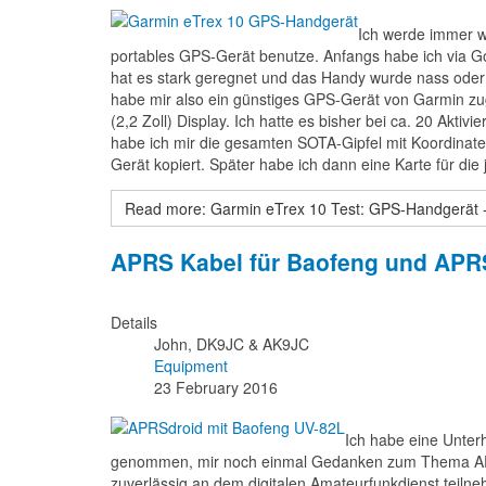
Ich werde immer wi
portables GPS-Gerät benutze. Anfangs habe ich via Go
hat es stark geregnet und das Handy wurde nass oder d
habe mir also ein günstiges GPS-Gerät von Garmin zu
(2,2 Zoll) Display. Ich hatte es bisher bei ca. 20 Aktiv
habe ich mir die gesamten SOTA-Gipfel mit Koordina
Gerät kopiert. Später habe ich dann eine Karte für die 
Read more: Garmin eTrex 10 Test: GPS-Handgerät - 
APRS Kabel für Baofeng und APRS
Details
John, DK9JC & AK9JC
Equipment
23 February 2016
Ich habe eine Unter
genommen, mir noch einmal Gedanken zum Thema APRS
zuverlässig an dem digitalen Amateurfunkdienst teiln