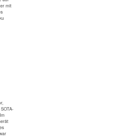
er mit
es
ku
r,
0 SOTA-
 Im
Gerät
es
 war