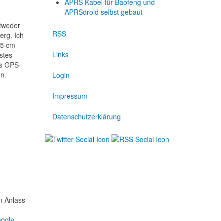
APRS Kabel für Baofeng und
APRSdroid selbst gebaut
ntweder
RSS
erg. Ich
,5 cm
Links
rstes
as GPS-
en.
Login
Impressum
Datenschutzerklärung
 Anlass
ogle