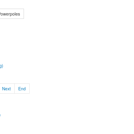
Powerpoles
g)
Next
End