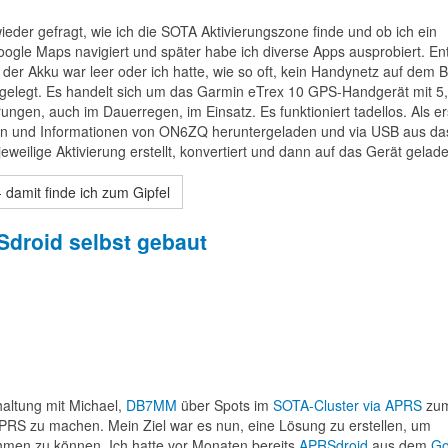
eder gefragt, wie ich die SOTA Aktivierungszone finde und ob ich ein
ogle Maps navigiert und später habe ich diverse Apps ausprobiert. E
er Akku war leer oder ich hatte, wie so oft, kein Handynetz auf dem B
gelegt. Es handelt sich um das Garmin eTrex 10 GPS-Handgerät mit 5
ierungen, auch im Dauerregen, im Einsatz. Es funktioniert tadellos. Als e
ten und Informationen von ON6ZQ heruntergeladen und via USB aus d
jeweilige Aktivierung erstellt, konvertiert und dann auf das Gerät gelad
damit finde ich zum Gipfel
droid selbst gebaut
haltung mit Michael,
DB7MM
über Spots im
SOTA-Cluster via APRS
zum
 zu machen. Mein Ziel war es nun, eine Lösung zu erstellen, um
ehmen zu können. Ich hatte vor Monaten bereits
APRSdroid
aus dem
Go