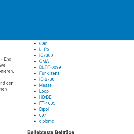
ARISS
FT8
DM/HE
Ireland
Magloop
Umbau
60m
Li-Po
IC7300
 - End
GMA
ave
DLFF-0099
onieren.
Funklizenz
IC-2730
and den
Messe
enen
Loop
HB/BE
FT-1635
Dipol
097
diplome
Beliebteste Beiträge