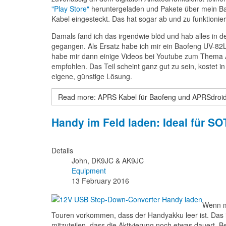
"Play Store"
heruntergeladen und Pakete über mein Baof
Kabel eingesteckt. Das hat sogar ab und zu funktionie
Damals fand ich das irgendwie blöd und hab alles in 
gegangen. Als Ersatz habe ich mir ein Baofeng UV-82L
habe mir dann einige Videos bei Youtube zum Thema A
empfohlen. Das Teil scheint ganz gut zu sein, kostet i
eigene, günstige Lösung.
Read more: APRS Kabel für Baofeng und APRSdroid
Handy im Feld laden: Ideal für S
Details
John, DK9JC & AK9JC
Equipment
13 February 2016
Wenn m
Touren vorkommen, dass der Handyakku leer ist. Das
mitzuteilen, dass die Aktivierung noch etwas dauert. 