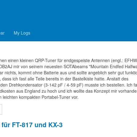
EFHW
ear
My Logs
chen einen kleinen QRP-Tuner für endgespeiste Antennen (engl.: EFHW
as, DB2AJ mir von seinem neuesten SOTAbeams "Mountain Endfed Halfw
ar nichts, kommt ohne Batterie aus und sollte angeblich sehr gut funkti
ass ich fast alle Teile bereits in der Bastelkiste hatte. Anstatt des
den Drehkondensator (3-142 pF / 4-59 pF) musste ich bestellen. Ich f
ndkosten aus England zu hoch und ich wollte das Konzept mir vorhand
en leichten kompakten Portabel-Tuner vor.
für FT-817 und KX-3