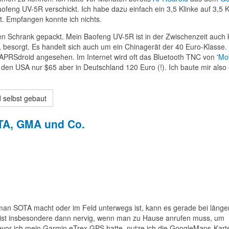
eng UV-5R verschickt. Ich habe dazu einfach ein 3,5 Klinke auf 3,5 K
rt. Empfangen konnte ich nichts.
den Schrank gepackt. Mein Baofeng UV-5R ist in der Zwischenzeit auch 
 besorgt. Es handelt sich auch um ein Chinagerät der 40 Euro-Klasse. 
PRSdroid angesehen. Im Internet wird oft das Bluetooth TNC von '
Mob
n den USA nur $65 aber in Deutschland 120 Euro (!). Ich baute mir also
 selbst gebaut
OTA, GMA und Co.
an SOTA macht oder im Feld unterwegs ist, kann es gerade bei länge
 ist insbesondere dann nervig, wenn man zu Hause anrufen muss, um
Bevor ich mein Garmin eTrex GPS hatte, nutze ich die GoogleMaps-Kart