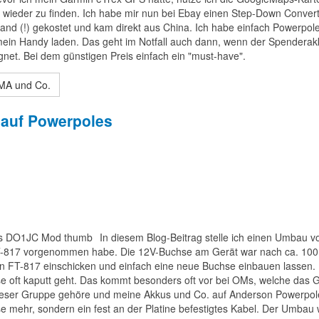
wieder zu finden. Ich habe mir nun bei Ebay einen Step-Down Convert
rsand (!) gekostet und kam direkt aus China. Ich habe einfach Powerpol
mein Handy laden. Das geht im Notfall auch dann, wenn der Spenderak
eignet. Bei dem günstigen Preis einfach ein "must-have".
GMA und Co.
 auf Powerpoles
In diesem Blog-Beitrag stelle ich einen Umbau vo
T-817 vorgenommen habe. Die 12V-Buchse am Gerät war nach ca. 10
den FT-817 einschicken und einfach eine neue Buchse einbauen lassen.
se oft kaputt geht. Das kommt besonders oft vor bei OMs, welche das 
dieser Gruppe gehöre und meine Akkus und Co. auf Anderson Powerpol
e mehr, sondern ein fest an der Platine befestigtes Kabel. Der Umbau