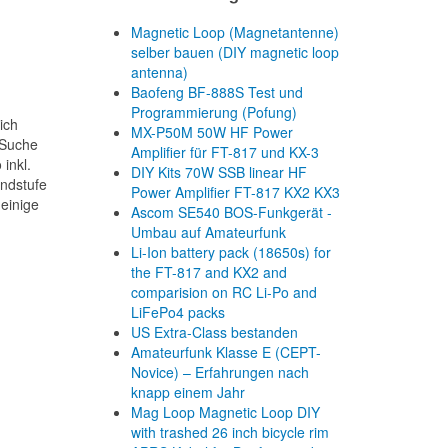
Magnetic Loop (Magnetantenne)
selber bauen (DIY magnetic loop
antenna)
Baofeng BF-888S Test und
Programmierung (Pofung)
ich
MX-P50M 50W HF Power
 Suche
Amplifier für FT-817 und KX-3
inkl.
DIY Kits 70W SSB linear HF
Endstufe
Power Amplifier FT-817 KX2 KX3
 einige
Ascom SE540 BOS-Funkgerät -
Umbau auf Amateurfunk
Li-Ion battery pack (18650s) for
the FT-817 and KX2 and
comparision on RC Li-Po and
LiFePo4 packs
US Extra-Class bestanden
Amateurfunk Klasse E (CEPT-
Novice) – Erfahrungen nach
knapp einem Jahr
Mag Loop Magnetic Loop DIY
with trashed 26 inch bicycle rim