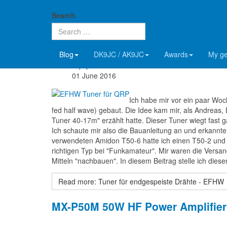
John's ham radio blog
Tuner für endgespeiste Drähte - 
Search
Details
Blog
DK9JC / AK9JC
Awards
My g
John, DK9JC & AK9JC
Equipment
01 June 2016
Ich habe mir vor ein paar Wo
fed half wave) gebaut. Die Idee kam mir, als Andre
Tuner 40-17m" erzählt hatte. Dieser Tuner wiegt fast g
Ich schaute mir also die Bauanleitung an und erkannte, d
verwendeten Amidon T50-6 hatte ich einen T50-2 und 
richtigen Typ bei "Funkamateur". Mir waren die Versa
Mitteln "nachbauen". In diesem Beitrag stelle ich dies
Read more: Tuner für endgespeiste Drähte - EFHW
MX-P50M 50W HF Power Amplifier 