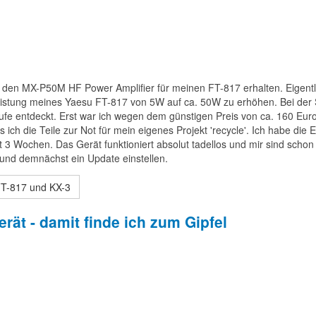
den MX-P50M HF Power Amplifier für meinen FT-817 erhalten. Eigentl
 Leistung meines Yaesu FT-817 von 5W auf ca. 50W zu erhöhen. Bei der
fe entdeckt. Erst war ich wegen dem günstigen Preis von ca. 160 Euro 
ich die Teile zur Not für mein eigenes Projekt 'recycle'. Ich habe die 
gut 3 Wochen. Das Gerät funktioniert absolut tadellos und mir sind schon
und demnächst ein Update einstellen.
FT-817 und KX-3
ät - damit finde ich zum Gipfel