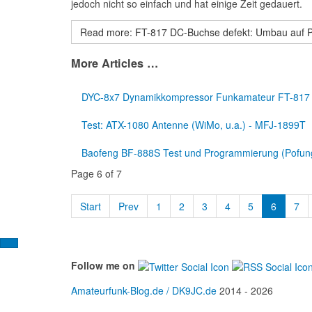
jedoch nicht so einfach und hat einige Zeit gedauert.
Read more: FT-817 DC-Buchse defekt: Umbau auf 
More Articles …
DYC-8x7 Dynamikkompressor Funkamateur FT-817
Test: ATX-1080 Antenne (WiMo, u.a.) - MFJ-1899T
Baofeng BF-888S Test und Programmierung (Pofun
Page 6 of 7
Start
Prev
1
2
3
4
5
6
7
Follow me on
Amateurfunk-Blog.de / DK9JC.de
2014 - 2026