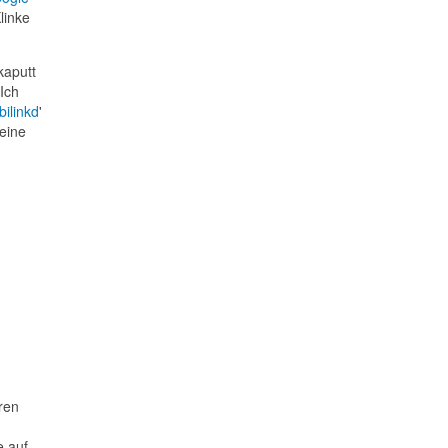
linke
kaputt
Ich
ilinkd
'
 eine
ren
e auf