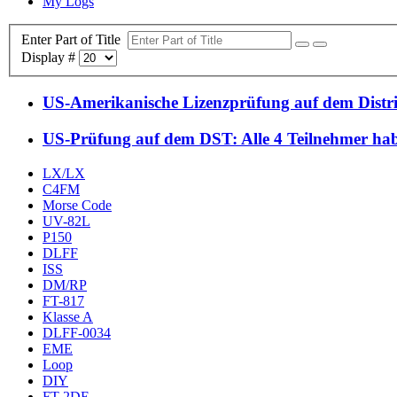
My Logs
Enter Part of Title
Display #
US-Amerikanische Lizenzprüfung auf dem Distri
US-Prüfung auf dem DST: Alle 4 Teilnehmer ha
LX/LX
C4FM
Morse Code
UV-82L
P150
DLFF
ISS
DM/RP
FT-817
Klasse A
DLFF-0034
EME
Loop
DIY
FT-2DE