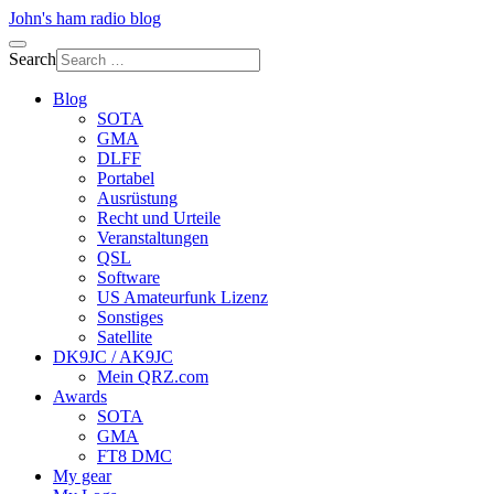
John's ham radio blog
Search
Blog
SOTA
GMA
DLFF
Portabel
Ausrüstung
Recht und Urteile
Veranstaltungen
QSL
Software
US Amateurfunk Lizenz
Sonstiges
Satellite
DK9JC / AK9JC
Mein QRZ.com
Awards
SOTA
GMA
FT8 DMC
My gear