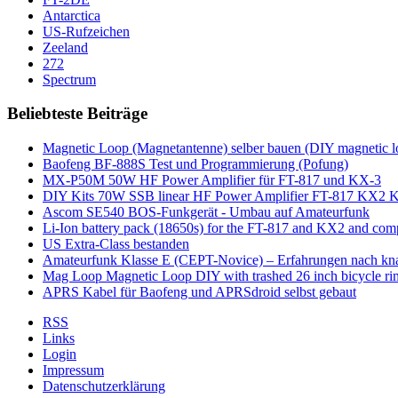
Antarctica
US-Rufzeichen
Zeeland
272
Spectrum
Beliebteste Beiträge
Magnetic Loop (Magnetantenne) selber bauen (DIY magnetic l
Baofeng BF-888S Test und Programmierung (Pofung)
MX-P50M 50W HF Power Amplifier für FT-817 und KX-3
DIY Kits 70W SSB linear HF Power Amplifier FT-817 KX2 
Ascom SE540 BOS-Funkgerät - Umbau auf Amateurfunk
Li-Ion battery pack (18650s) for the FT-817 and KX2 and co
US Extra-Class bestanden
Amateurfunk Klasse E (CEPT-Novice) – Erfahrungen nach kn
Mag Loop Magnetic Loop DIY with trashed 26 inch bicycle ri
APRS Kabel für Baofeng und APRSdroid selbst gebaut
RSS
Links
Login
Impressum
Datenschutzerklärung