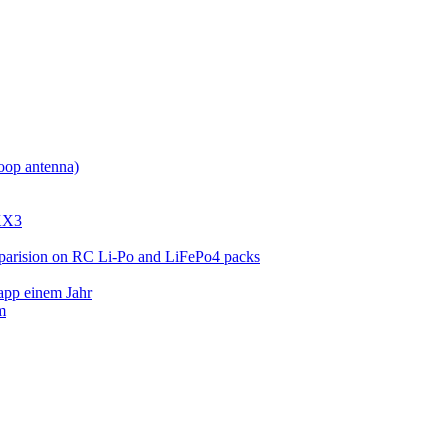
oop antenna)
KX3
mparision on RC Li-Po and LiFePo4 packs
app einem Jahr
m