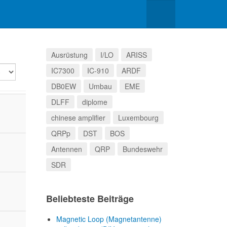
Ausrüstung
I/LO
ARISS
lay
IC7300
IC-910
ARDF
DB0EW
Umbau
EME
DLFF
diplome
chinese amplifier
Luxembourg
QRPp
DST
BOS
Antennen
QRP
Bundeswehr
SDR
Beliebteste Beiträge
Magnetic Loop (Magnetantenne)