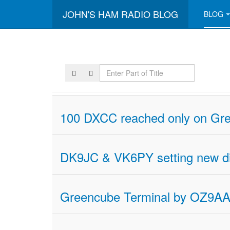
JOHN'S HAM RADIO BLOG
BLOG
Enter
Part
of
Title
100 DXCC reached only on Gr
DK9JC & VK6PY setting new di
Greencube Terminal by OZ9AA