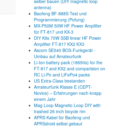
selber bauen (DIY magnetic loop
antenna)
Baofeng BF-888S Test und
Programmierung (Pofung)
MX-P50M 50W HF Power Amplifier
für FT-817 und KX-3
DIY Kits 70W SSB linear HF Power
Amplifier FT-817 KX2 KX3
Ascom SE540 BOS-Funkgerät -
Umbau auf Amateurfunk
Li-Ion battery pack (18650s) for the
FT-817 and KX2 and comparision on
RC Li-Po and LiFePo4 packs
US Extra-Class bestanden
Amateurfunk Klasse E (CEPT-
Novice) – Erfahrungen nach knapp
einem Jahr
Mag Loop Magnetic Loop DIY with
trashed 26 inch bicycle rim
APRS Kabel für Baofeng und
APRSdroid selbst gebaut