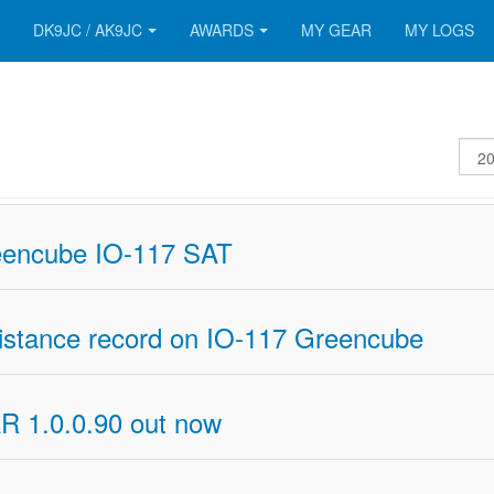
DK9JC / AK9JC
AWARDS
MY GEAR
MY LOGS
Disp
#
eencube IO-117 SAT
stance record on IO-117 Greencube
R 1.0.0.90 out now