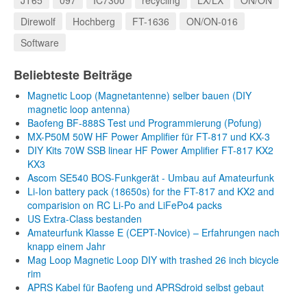
JT65
097
IC7300
recycling
LX/LX
ON/ON
Direwolf
Hochberg
FT-1636
ON/ON-016
Software
Beliebteste Beiträge
Magnetic Loop (Magnetantenne) selber bauen (DIY
magnetic loop antenna)
Baofeng BF-888S Test und Programmierung (Pofung)
MX-P50M 50W HF Power Amplifier für FT-817 und KX-3
DIY Kits 70W SSB linear HF Power Amplifier FT-817 KX2
KX3
Ascom SE540 BOS-Funkgerät - Umbau auf Amateurfunk
Li-Ion battery pack (18650s) for the FT-817 and KX2 and
comparision on RC Li-Po and LiFePo4 packs
US Extra-Class bestanden
Amateurfunk Klasse E (CEPT-Novice) – Erfahrungen nach
knapp einem Jahr
Mag Loop Magnetic Loop DIY with trashed 26 inch bicycle
rim
APRS Kabel für Baofeng und APRSdroid selbst gebaut