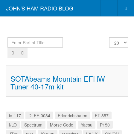
JOHN'S HAM RADIO BLOG
Enter
Display
Part
#
of
Title
SOTAbeams Mountain EFHW
Tuner 40-17m kit
io-117
DLFF-0034
Friedrichshafen
FT-857
I/LO
Spectrum
Morse Code
Yaesu
P150