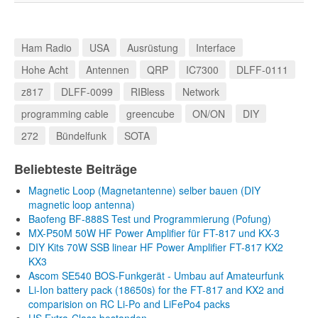
Ham Radio
USA
Ausrüstung
Interface
Hohe Acht
Antennen
QRP
IC7300
DLFF-0111
z817
DLFF-0099
RIBless
Network
programming cable
greencube
ON/ON
DIY
272
Bündelfunk
SOTA
Beliebteste Beiträge
Magnetic Loop (Magnetantenne) selber bauen (DIY
magnetic loop antenna)
Baofeng BF-888S Test und Programmierung (Pofung)
MX-P50M 50W HF Power Amplifier für FT-817 und KX-3
DIY Kits 70W SSB linear HF Power Amplifier FT-817 KX2
KX3
Ascom SE540 BOS-Funkgerät - Umbau auf Amateurfunk
Li-Ion battery pack (18650s) for the FT-817 and KX2 and
comparision on RC Li-Po and LiFePo4 packs