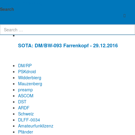
John's ham radio blog
Enter Part of Title
Display #
Search
SOTA: DM/BW-093 Farrenkopf - 29.12.2016
DM/RP
PSKdroid
Widderbierg
Mauzenberg
preamp
ASCOM
DST
ARDF
Schweiz
DLFF-0034
Amateurfunklizenz
Pfänder