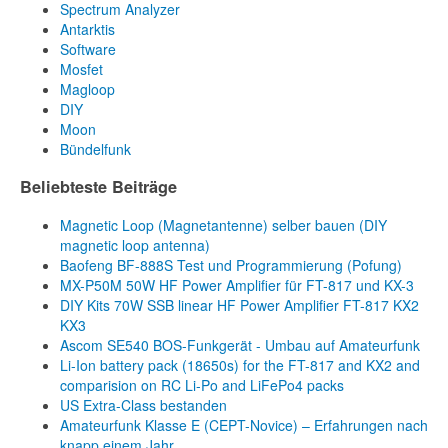
Spectrum Analyzer
Antarktis
Software
Mosfet
Magloop
DIY
Moon
Bündelfunk
Beliebteste Beiträge
Magnetic Loop (Magnetantenne) selber bauen (DIY
magnetic loop antenna)
Baofeng BF-888S Test und Programmierung (Pofung)
MX-P50M 50W HF Power Amplifier für FT-817 und KX-3
DIY Kits 70W SSB linear HF Power Amplifier FT-817 KX2
KX3
Ascom SE540 BOS-Funkgerät - Umbau auf Amateurfunk
Li-Ion battery pack (18650s) for the FT-817 and KX2 and
comparision on RC Li-Po and LiFePo4 packs
US Extra-Class bestanden
Amateurfunk Klasse E (CEPT-Novice) – Erfahrungen nach
knapp einem Jahr